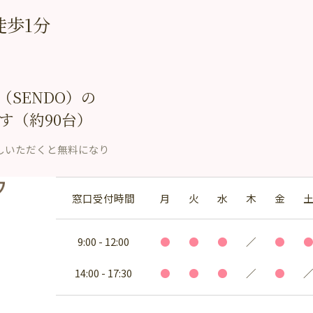
徒歩1分
SENDO）の
す（約90台）
しいただくと無料になり
窓口受付時間
月
火
水
木
金
9:00 - 12:00
●
●
●
／
●
14:00 - 17:30
●
●
●
／
●