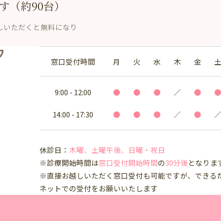
す（約90台）
しいただくと無料になり
窓口受付時間
月
火
水
木
金
9:00 - 12:00
●
●
●
／
●
14:00 - 17:30
●
●
●
／
●
休診日：
木曜、土曜午後、日曜・祝日
※診療開始時間は
窓口受付開始時間
の
30分後
となりま
※直接お越しいただく窓口受付も可能ですが、できる
ネットでの受付をお願いいたします