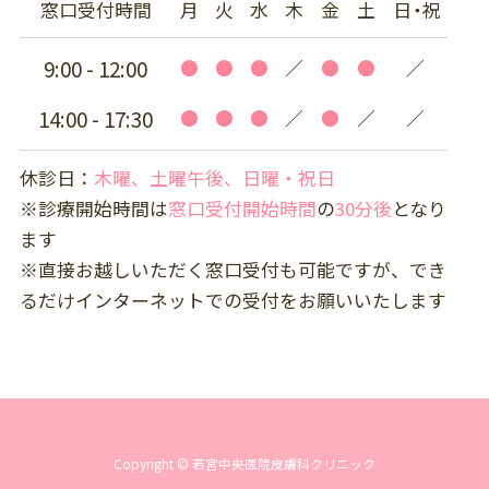
窓口受付時間
月
火
水
木
金
土
日・祝
9:00 - 12:00
●
●
●
／
●
●
／
14:00 - 17:30
●
●
●
／
●
／
／
休診日：
木曜、土曜午後、日曜・祝日
※診療開始時間は
窓口受付開始時間
の
30分後
となり
ます
※直接お越しいただく窓口受付も可能ですが、でき
るだけインターネットでの受付をお願いいたします
Copyright © 若宮中央医院皮膚科クリニック